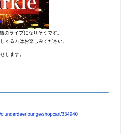
年最後のライブになりそうです。
っしゃる方はお楽しみください。
らせします。
.tv/c:underdeerlounge/shopcart/334940