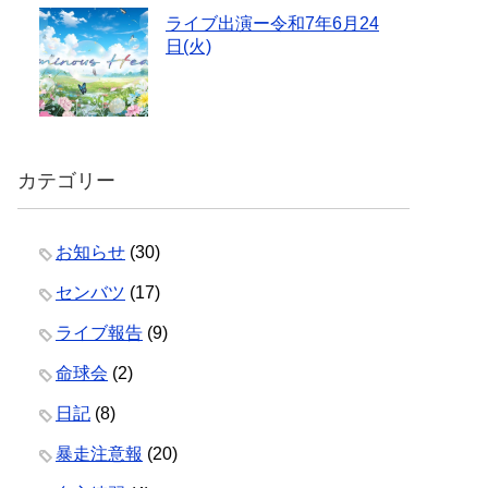
ライブ出演ー令和7年6月24
日(火)
カテゴリー
お知らせ
(30)
センバツ
(17)
ライブ報告
(9)
命球会
(2)
日記
(8)
暴走注意報
(20)