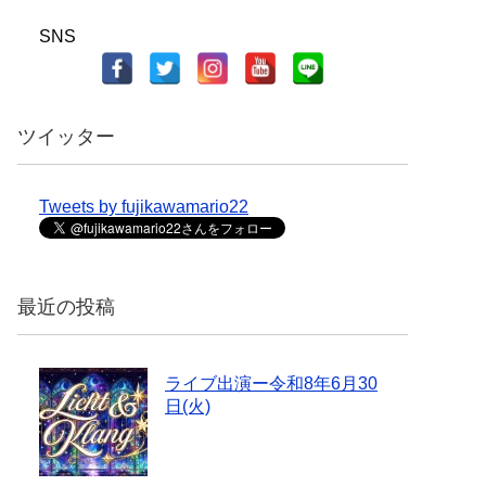
SNS
ツイッター
Tweets by fujikawamario22
最近の投稿
ライブ出演ー令和8年6月30
日(火)