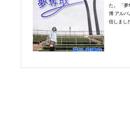
た。 「夢
博 アルバ
信しました