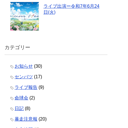
ライブ出演ー令和7年6月24
日(火)
カテゴリー
お知らせ
(30)
センバツ
(17)
ライブ報告
(9)
命球会
(2)
日記
(8)
暴走注意報
(20)