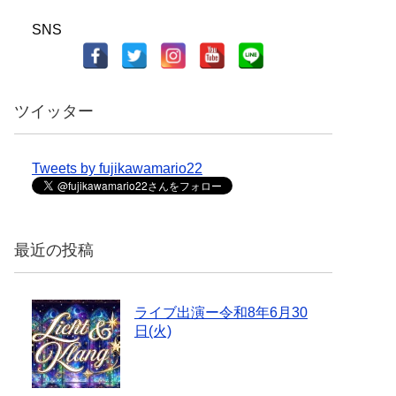
SNS
ツイッター
Tweets by fujikawamario22
最近の投稿
ライブ出演ー令和8年6月30
日(火)