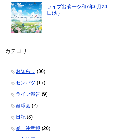
ライブ出演ー令和7年6月24
日(火)
カテゴリー
お知らせ
(30)
センバツ
(17)
ライブ報告
(9)
命球会
(2)
日記
(8)
暴走注意報
(20)