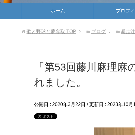
ホーム
プロフィ
歌と野球と夢奪取
TOP
ブログ
暴走
「第53回藤川麻理麻
れました。
公開日 :
2020年3月22日
/ 更新日 :
2023年10月