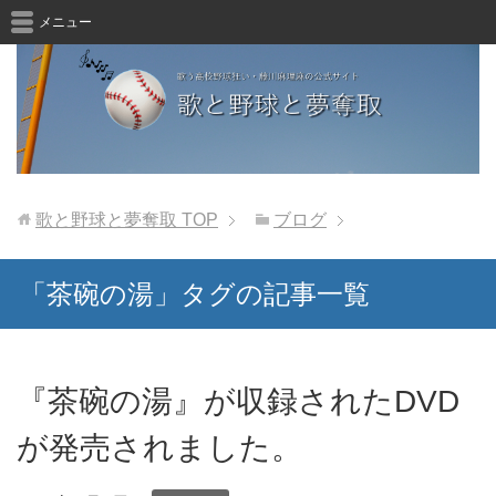
メニュー
歌と野球と夢奪取
TOP
ブログ
「茶碗の湯」タグの記事一覧
『茶碗の湯』が収録されたDVD
が発売されました。