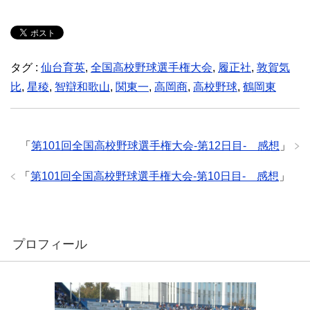
タグ :
仙台育英
,
全国高校野球選手権大会
,
履正社
,
敦賀気
比
,
星稜
,
智辯和歌山
,
関東一
,
高岡商
,
高校野球
,
鶴岡東
「
第101回全国高校野球選手権大会-第12日目- 感想
」
「
第101回全国高校野球選手権大会-第10日目- 感想
」
プロフィール