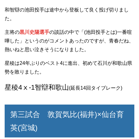
和智辯の池田投手は途中から登板して良く投げ切りまし
た。
主将の
黒川史陽選手
の談話の中で「(池田投手とは)一番喧
嘩した」というのがコメントあったのですが、青春だね、
熱いねと思い泣きそうになりました。
星稜は24年ぶりのベスト4に進出、初めて石川が和歌山県
勢を敗りました。
星稜4ⅹ-1智辯和歌山
(延長14回タイブレーク)
第三試合 敦賀気比(福井)×仙台育
英(宮城)