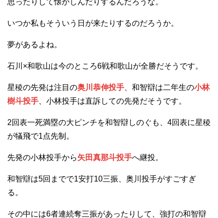
思ったりして懐かしんだりするんだろうな。
いつか私もそういう日が来たりするのだろうか。
夢があるよね。
石川×和歌山は今のところ6戦和歌山が全勝だそうです。
星稜の先発は注目の
奥川恭伸投手
、和智辯は二年生の
小林
樹斗投手
、小林投手は直訴しての先発だそうです。
2回表一死満塁の大ピンチを和智辯しのぐも、4回表に星稜
が犠飛で1点先制。
先発の小林投手から
矢田真那斗投手
へ継投。
和智辯は5回までで1安打10三振、奥川投手がすごすぎ
る。
その中には6者連続奪三振があったりして、強打の和智辯