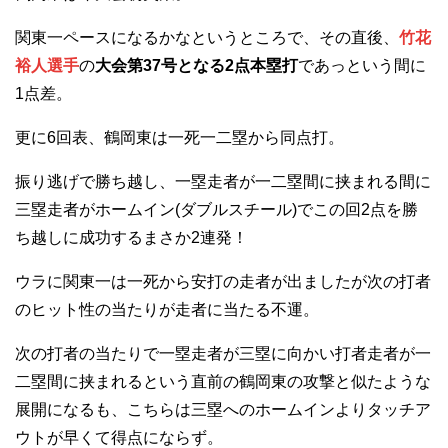
関東一ペースになるかなというところで、その直後、
竹花
裕人選手
の
大会第37号となる2点本塁打
であっという間に
1点差。
更に6回表、鶴岡東は一死一二塁から同点打。
振り逃げで勝ち越し、一塁走者が一二塁間に挟まれる間に
三塁走者がホームイン(ダブルスチール)でこの回2点を勝
ち越しに成功するまさか2連発！
ウラに関東一は一死から安打の走者が出ましたが次の打者
のヒット性の当たりが走者に当たる不運。
次の打者の当たりで一塁走者が三塁に向かい打者走者が一
二塁間に挟まれるという直前の鶴岡東の攻撃と似たような
展開になるも、こちらは三塁へのホームインよりタッチア
ウトが早くて得点にならず。