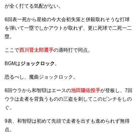
が全く打てる気配がない。
6回表一死から星稜の今大会初失策と併殺取れそうな打球
を弾いて一塁でしかアウトが取れず、更に死球で二死一二
塁。
ここで
西川晋太郎選手
の適時打で同点。
BGMは
ジョックロック
。
恐るべし、魔曲ジョックロック。
6回ウラから和智辯はエースの
池田陽佑投手
が登板し、7回
ウラは走者を背負うものの三盗を刺してこのピンチをしの
ぐ。
9表、和智辯は初めて先頭で走者を出すも進められず無得
点。