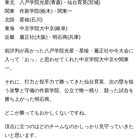
東北 八戸学院光星(青森)・仙台育英(宮城)
関東 作新学院(栃木)・関東一
北陸 星稜(石川)
東海 中京学院大中京(岐阜)
近畿 履正社(大阪)・明石商(兵庫)
前評判が高かった八戸学院光星・星稜・履正社や今大会に
入って「おっ」と思わせてくれた中京学院大中京や関東
一。
それに、打力と投手力で勝ってきた仙台育英、次の塁を狙
う攻撃と守備の作新学院、公立で唯一残り、競った試合を
勝ち上がった明石商。
どこが勝ってもおかしくないですね。
頂点に立つのはどのチームなのかしっかり見守っていきた
いと思います。