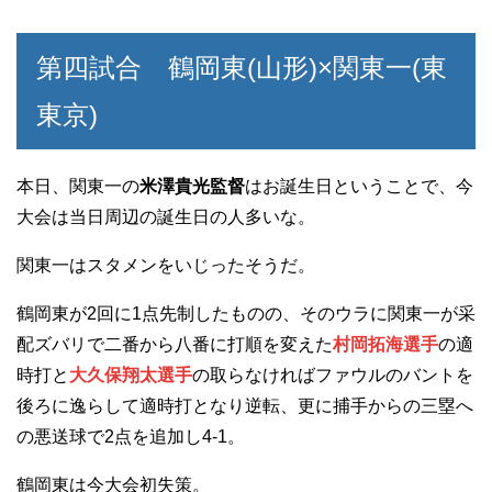
第四試合 鶴岡東(山形)×関東一(東
東京)
本日、関東一の
米澤貴光監督
はお誕生日ということで、今
大会は当日周辺の誕生日の人多いな。
関東一はスタメンをいじったそうだ。
鶴岡東が2回に1点先制したものの、そのウラに関東一が采
配ズバリで二番から八番に打順を変えた
村岡拓海選手
の適
時打と
大久保翔太選手
の取らなければファウルのバントを
後ろに逸らして適時打となり逆転、更に捕手からの三塁へ
の悪送球で2点を追加し4-1。
鶴岡東は今大会初失策。