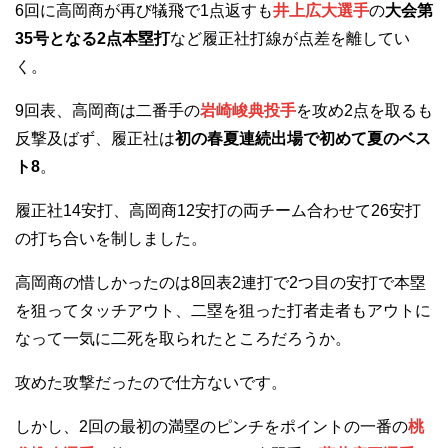
6回に高岡商が再び犠飛で1点返すも
井上広大選手
の
大会第
35号となる2点本塁打
など履正社打線が点差を離してい
く。
9回表、高岡商は二番手の
岩崎峻典投手
を攻め2点を取るも
反撃及ばず、履正社は
初の春夏連続出場で初めて夏のベス
ト8
。
履正社14安打、高岡商12安打の両チーム合わせて26安打
の打ち合いを制しました。
高岡商の惜しかったのは8回表2連打で2つ目の安打で本塁
を狙ってタッチアウト、二塁を狙った打者走者もアウトに
なって一気に二死を取られたところだろうか。
攻めた攻撃だったので仕方ないです。
しかし、2回の最初の満塁のピンチをポイントの一番の
桃