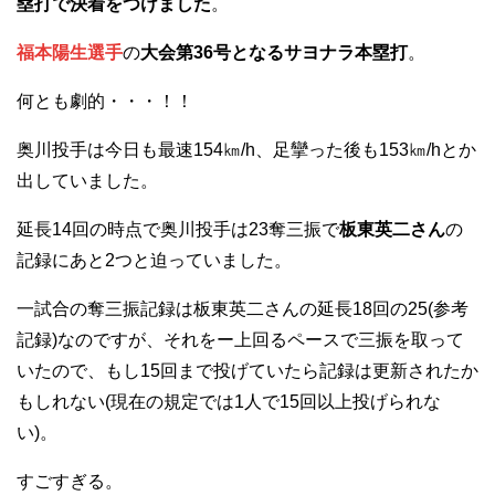
塁打で決着をつけました
。
福本陽生選手
の
大会第36号となるサヨナラ本塁打
。
何とも劇的・・・！！
奥川投手は今日も最速154㎞/h、足攣った後も153㎞/hとか
出していました。
延長14回の時点で奥川投手は23奪三振で
板東英二さん
の
記録にあと2つと迫っていました。
一試合の奪三振記録は板東英二さんの延長18回の25(参考
記録)なのですが、それをー上回るペースで三振を取って
いたので、もし15回まで投げていたら記録は更新されたか
もしれない(現在の規定では1人で15回以上投げられな
い)。
すごすぎる。