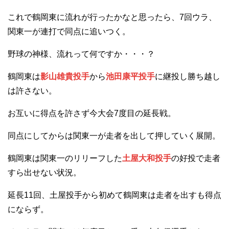
これで鶴岡東に流れが行ったかなと思ったら、7回ウラ、
関東一が連打で同点に追いつく。
野球の神様、流れって何ですか・・・？
鶴岡東は
影山雄貴投手
から
池田康平投手
に継投し勝ち越し
は許さない。
お互いに得点を許さず今大会7度目の延長戦。
同点にしてからは関東一が走者を出して押していく展開。
鶴岡東は関東一のリリーフした
土屋大和投手
の好投で走者
すら出せない状況。
延長11回、土屋投手から初めて鶴岡東は走者を出すも得点
にならず。