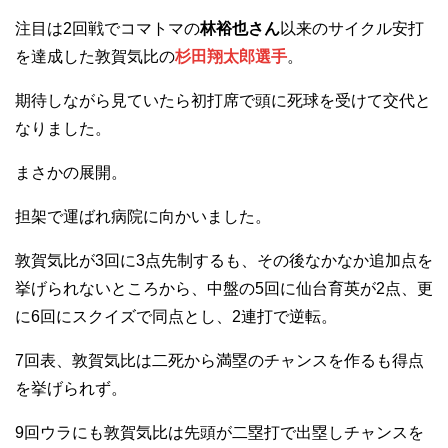
注目は2回戦でコマトマの
林裕也さん
以来のサイクル安打
を達成した敦賀気比の
杉田翔太郎選手
。
期待しながら見ていたら初打席で頭に死球を受けて交代と
なりました。
まさかの展開。
担架で運ばれ病院に向かいました。
敦賀気比が3回に3点先制するも、その後なかなか追加点を
挙げられないところから、中盤の5回に仙台育英が2点、更
に6回にスクイズで同点とし、2連打で逆転。
7回表、敦賀気比は二死から満塁のチャンスを作るも得点
を挙げられず。
9回ウラにも敦賀気比は先頭が二塁打で出塁しチャンスを