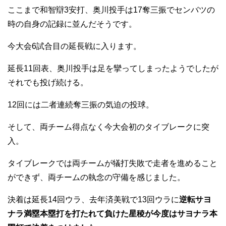
ここまで和智辯3安打、奥川投手は17奪三振でセンバツの
時の自身の記録に並んだそうです。
今大会6試合目の延長戦に入ります。
延長11回表、奥川投手は足を攣ってしまったようでしたが
それでも投げ続ける。
12回には二者連続奪三振の気迫の投球。
そして、両チーム得点なく今大会初のタイブレークに突
入。
タイブレークでは両チームが犠打失敗で走者を進めること
ができず、両チームの執念の守備を感じました。
決着は延長14回ウラ、去年済美戦で13回ウラに
逆転サヨ
ナラ満塁本塁打を打たれて負けた星稜が今度はサヨナラ本