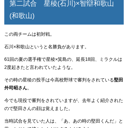
第二試合 星稜(石川)×智辯和歌山
(和歌山)
この両チームは初対戦。
石川×和歌山というと名勝負があります。
61回の夏の選手権で星稜×箕島の、延長18回、ミラクルは
2度起きたと言われていたような。
その時の星稜の投手は今高校野球で審判をされている
堅田
外司昭さん
。
今でも現役で審判をされていますが、去年よく紹介された
ので堅田さんの顔は覚えました。
当時試合を見ていた人は、「あ、あの時の堅田くんだ」と