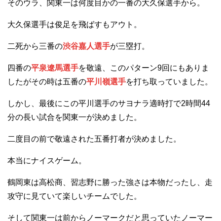
そのウラ、関東一は何度目かの一番の大久保選手から。
大久保選手は俊足を飛ばすもアウト。
二死から三番の
渋谷嘉人選手
が三塁打。
四番の
平泉遼馬選手
を敬遠、このパターン9回にもありま
したがその時は五番の
平川嶺選手
を打ち取っていました。
しかし、最後にこの平川選手のサヨナラ適時打で2時間44
分の長い試合を関東一が決めました。
二度目の前で敬遠された五番打者が決めました。
本当にナイスゲーム。
鶴岡東は高松商、習志野に勝った強さは本物だったし、走
攻守に見ていて楽しいチームでした。
そして関東一は前からノーマークだと思っていたノーマー